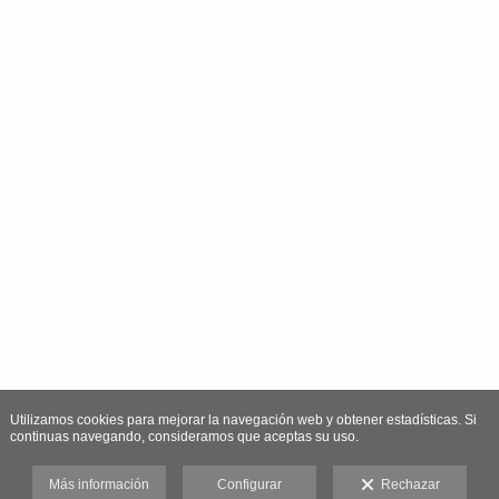
Utilizamos cookies para mejorar la navegación web y obtener estadísticas. Si
continuas navegando, consideramos que aceptas su uso.
Más información
Configurar
Rechazar