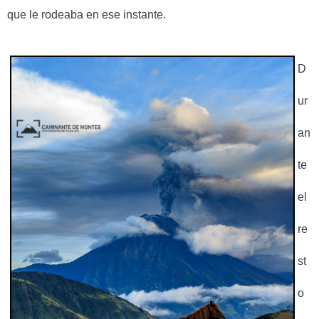
que le rodeaba en ese instante.
D
ur
an
te
el
re
st
o