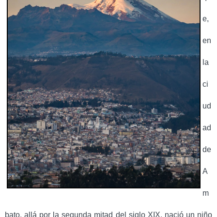
e,
en
la
ci
ud
ad
de
A
m
bato, allá por la segunda mitad del siglo XIX, nació un niño