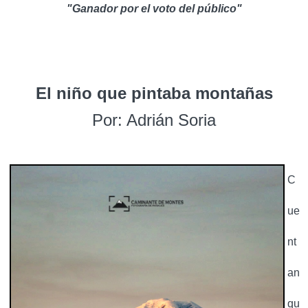
"Ganador por el voto del público"
El niño que pintaba montañas
Por: Adrián Soria
C
ue
nt
an
qu