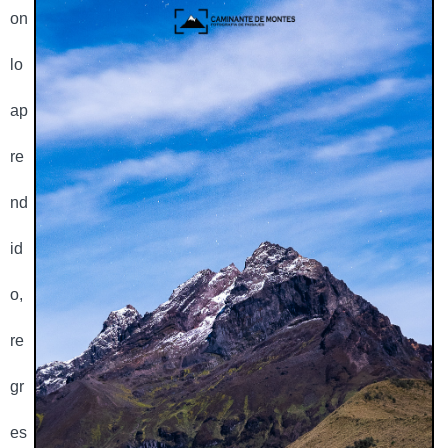
on
lo
ap
re
nd
id
o,
re
gr
es